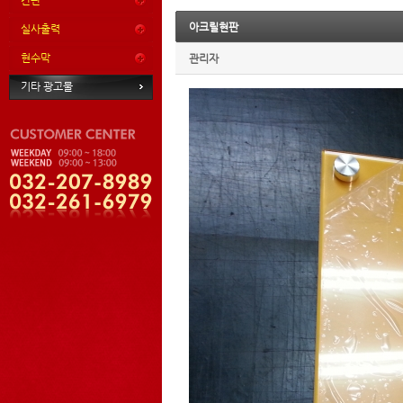
간판
아크릴현판
실사출력
현수막
관리자
기타 광고물