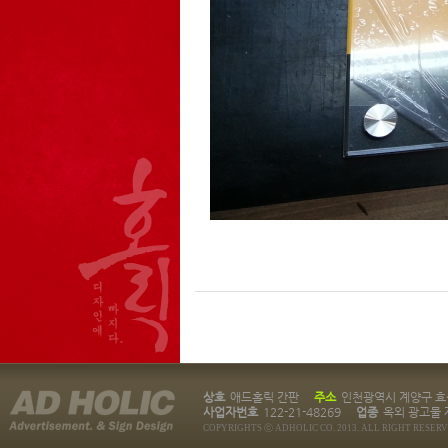
상호
애드홀릭 간판
주소
인천광역시 계양구 효성
사업자번호
122-21-48269
업종
옥외 광고물 
COPYRIGHTS ⓒ ADHOLIC CO. 2013. ALL RIGHT RESERV