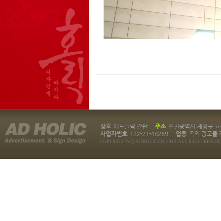
상호
애드홀릭 간판
주소
인천광역시 계양구 효성
사업자번호
122-21-48269
업종
옥외 광고물 
COPYRIGHTS ⓒ ADHOLIC CO. 2013. ALL RIGHT RESERV