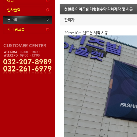
간판
청천동 아이즈빌 대형현수막 자체제작 및 시공
실사출력
현수막
관리자
기타 광고물
20m*10m 텐트천 제작 시공