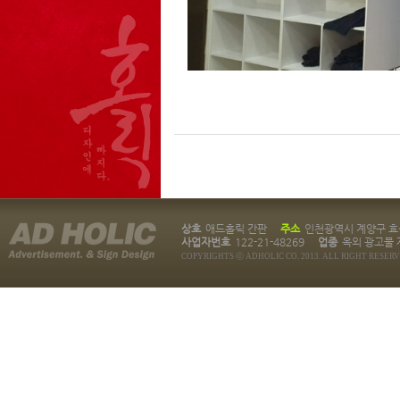
상호
애드홀릭 간판
주소
인천광역시 계양구 효성
사업자번호
122-21-48269
업종
옥외 광고물 
COPYRIGHTS ⓒ ADHOLIC CO. 2013. ALL RIGHT RESERV